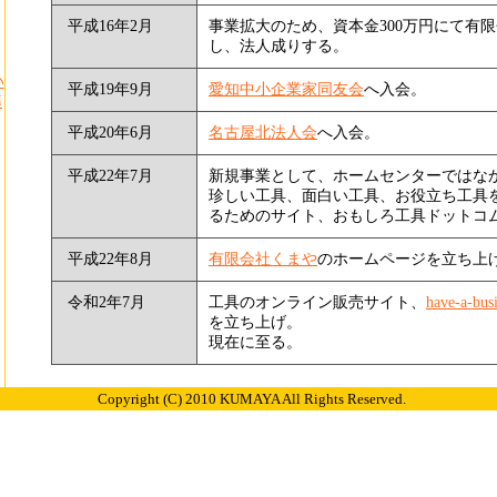
平成16年2月
事業拡大のため、資本金300万円にて有
し、法人成りする。
い
平成19年9月
愛知中小企業家同友会
へ入会。
募
平成20年6月
名古屋北法人会
へ入会。
平成22年7月
新規事業として、ホームセンターではな
珍しい工具、面白い工具、お役立ち工具
るためのサイト、おもしろ工具ドットコ
平成22年8月
有限会社くまや
のホームページを立ち上
令和2年7月
工具のオンライン販売サイト、
have-a-bus
を立ち上げ。
現在に至る。
Copyright (C) 2010 KUMAYA All Rights Reserved.