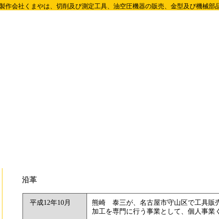
製作会社くまや
は、切削及び測定工具、油空圧機器の販売、金型及び機械部
沿革
平成12年10月
熊崎 泰三が、名古屋市守山区で工具販
加工を専門に行う事業として、個人事業