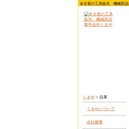
名古屋の工具販売、機械部品
くまや
> 沿革
くまやについて
会社概要