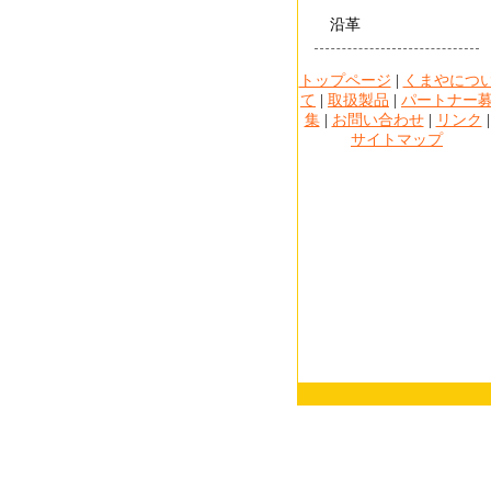
沿革
トップページ
|
くまやにつ
て
|
取扱製品
|
パートナー
集
|
お問い合わせ
|
リンク
|
サイトマップ