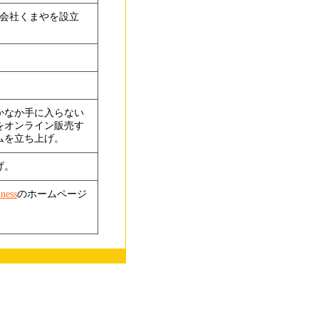
限会社くまやを設立
かなか手に入らない
をオンライン販売す
ムを立ち上げ。
げ。
iness
のホームページ